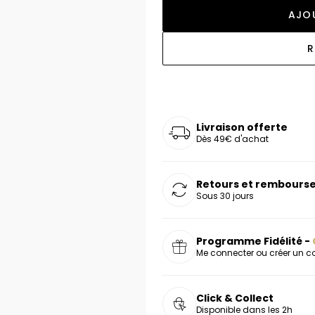
oucles d'oreilles
as chers
sonnalisées
Montres marron
Chevalières argent
AJOU
celets
s chers
Montres rouges
R
deaux
Livraison offerte
Dès 49€ d'achat
Retours et rembourse
Sous 30 jours
Programme Fidélité -
Me connecter ou créer un 
Click & Collect
Disponible dans les 2h