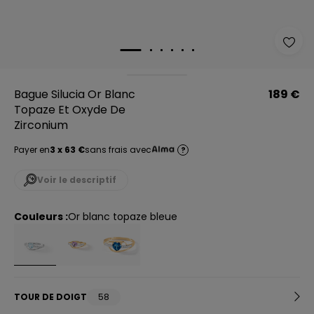
Bague Silucia Or Blanc
189 €
Topaze Et Oxyde De
Zirconium
Payer en
3 x 63 €
sans frais avec
?
Voir le descriptif
Couleurs :
or blanc topaze bleue
TOUR DE DOIGT
58