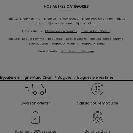
NOS AUTRES CATÉGORIES
Bijoux :
Bijoux Femme
Bijoux Or
Bijoux Topaze
Bijoux Topaze Femme
Bijoux
Cœur
Bijoux Or Femme
Bijoux Or Blanc
Idées cadeaux :
Idées cadeaux Femme
Idées cadeaux Cœur
Bagues :
Bagues Femme
Bagues Or
Bagues Topaze
Bagues Topaze Femme
Bagues Cœur
Bagues Or Femme
Bagues Or Blanc
Saint Valentin :
Saint Valentin Femme
Bijouterie en ligne Marc Orian
Bagues
Bagues pierres fines
Livraison offerte*
Satisfait ou remboursé
Paiement 100% sécurisé
Garantie 2 ans