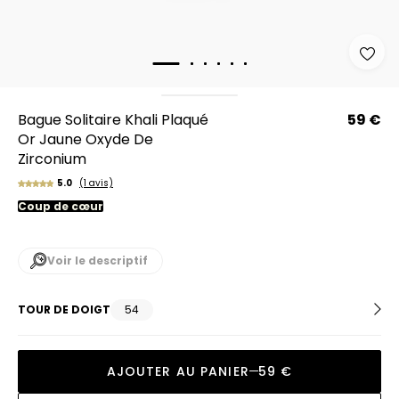
Bague Solitaire Khali Plaqué
59 €
Or Jaune Oxyde De
Zirconium
5.0
(1 avis)
Coup de cœur
Voir le descriptif
TOUR DE DOIGT
54
AJOUTER AU PANIER
59 €