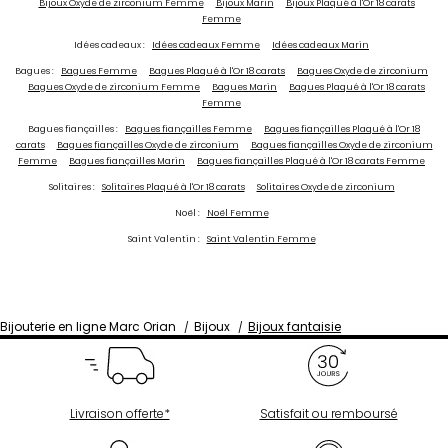
Bijoux Oxyde de zirconium Femme
Bijoux Marin
Bijoux Plaqué à l'Or 18 carats
Femme
Idées cadeaux :
Idées cadeaux Femme
Idées cadeaux Marin
Bagues :
Bagues Femme
Bagues Plaqué à l'Or 18 carats
Bagues Oxyde de zirconium
Bagues Oxyde de zirconium Femme
Bagues Marin
Bagues Plaqué à l'Or 18 carats
Femme
Bagues fiançailles :
Bagues fiançailles Femme
Bagues fiançailles Plaqué à l'Or 18
carats
Bagues fiançailles Oxyde de zirconium
Bagues fiançailles Oxyde de zirconium
Femme
Bagues fiançailles Marin
Bagues fiançailles Plaqué à l'Or 18 carats Femme
Solitaires :
Solitaires Plaqué à l'Or 18 carats
Solitaires Oxyde de zirconium
Noël :
Noël Femme
Saint Valentin :
Saint Valentin Femme
Bijouterie en ligne Marc Orian
Bijoux
Bijoux fantaisie
Livraison offerte*
Satisfait ou remboursé