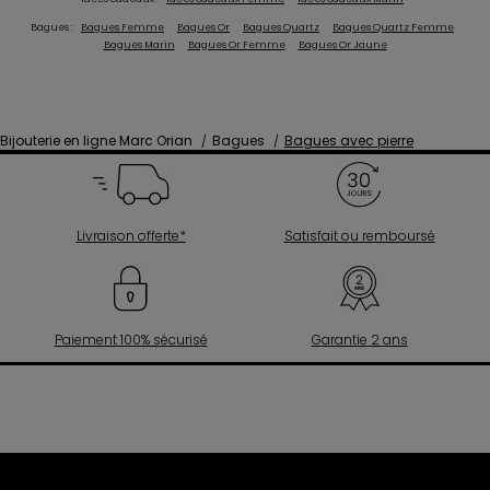
Bagues :
Bagues Femme
Bagues Or
Bagues Quartz
Bagues Quartz Femme
Bagues Marin
Bagues Or Femme
Bagues Or Jaune
Bijouterie en ligne Marc Orian
Bagues
Bagues avec pierre
Livraison offerte*
Satisfait ou remboursé
Paiement 100% sécurisé
Garantie 2 ans