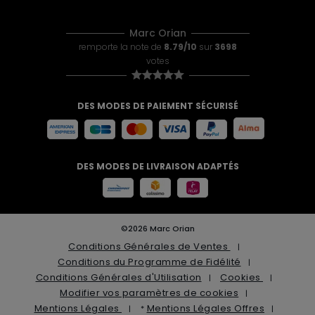
Marc Orian
remporte la note de
8.79/10
sur
3698
votes
DES MODES DE PAIEMENT SÉCURISÉ
DES MODES DE LIVRAISON ADAPTÉS
©2026 Marc Orian
Conditions Générales de Ventes
Conditions du Programme de Fidélité
Conditions Générales d'Utilisation
Cookies
Modifier vos paramètres de cookies
Mentions Légales
Mentions Légales Offres
*