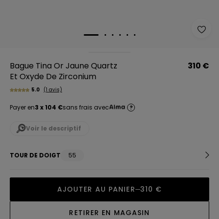
Bague Tina Or Jaune Quartz
310 €
Et Oxyde De Zirconium
5.0
(1 avis)
Payer en
3 x 104 €
sans frais avec
?
Voir le descriptif
TOUR DE DOIGT
55
AJOUTER AU PANIER
310 €
RETIRER EN MAGASIN