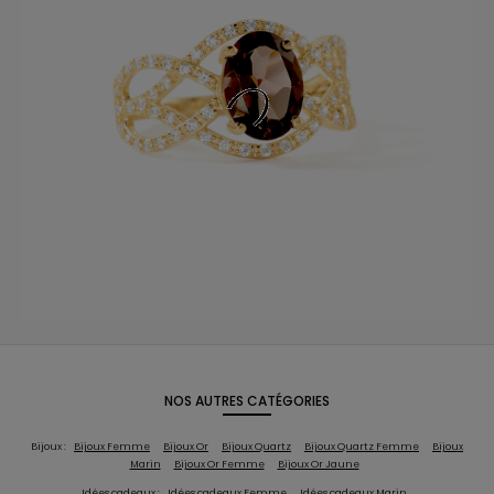
NOS AUTRES CATÉGORIES
Bijoux :
Bijoux Femme
Bijoux Or
Bijoux Quartz
Bijoux Quartz Femme
Bijoux
Marin
Bijoux Or Femme
Bijoux Or Jaune
Idées cadeaux :
Idées cadeaux Femme
Idées cadeaux Marin