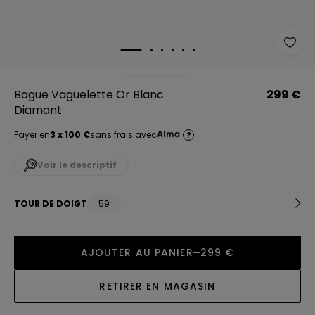
Bague Vaguelette Or Blanc
299 €
Diamant
Payer en
3 x 100 €
sans frais avec
?
Voir le descriptif
TOUR DE DOIGT
59
AJOUTER AU PANIER
299 €
RETIRER EN MAGASIN