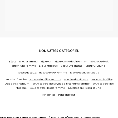
NOS AUTRES CATÉGORIES
Bijoux :
Bijoux Femme
Bijoux Or
Bijoux Oxyde de zirconium
Bijoux Oxyde de
zirconium Femme
Bijoux Musique
Bijoux Or Femme
Bijoux Or Jaune
Idées cadeaux :
Idées cadeaux Femme
Idées cadeaux Musique
Boucles d'oreilles :
Boucles d'oreilles Femme
Boucles d'oreilles Or
Boucles d'oreilles
Oxyde de zirconium
Boucles d'oreilles Oxyde de zirconium Femme
Boucles d'oreilles
Musique
Boucles d'oreilles Or Femme
Boucles d'oreilles Or Jaune
Pendantes :
Pendantes Or
Bijouterie en ligne Marc Orian
Boucles d'oreilles
Pendantes