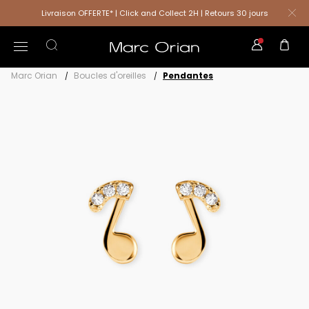
Livraison OFFERTE* | Click and Collect 2H | Retours 30 jours
Marc Orian
Boucles d'oreilles
Pendantes