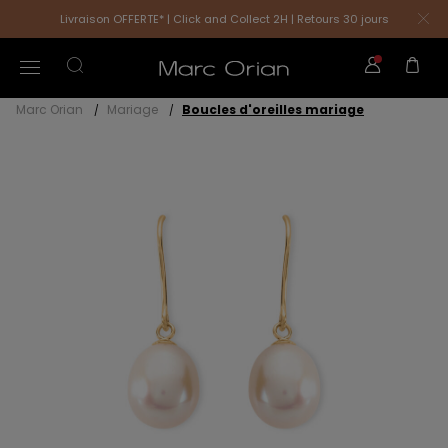
Livraison OFFERTE* | Click and Collect 2H | Retours 30 jours
Marc Orian
Mariage
Boucles d'oreilles mariage