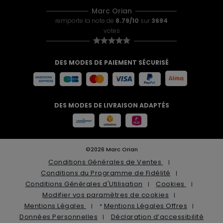
Marc Orian
remporte la note de
8.79/10
sur
3694
votes
DES MODES DE PAIEMENT SÉCURISÉ
DES MODES DE LIVRAISON ADAPTÉS
©2026 Marc Orian
Conditions Générales de Ventes
Conditions du Programme de Fidélité
Conditions Générales d'Utilisation
Cookies
Modifier vos paramètres de cookies
Mentions Légales
Mentions Légales Offres
*
Données Personnelles
Déclaration d’accessibilité