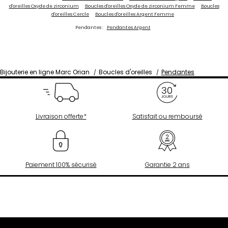
d'oreilles Oxyde de zirconium
Boucles d'oreilles Oxyde de zirconium Femme
Boucles
d'oreilles Cercle
Boucles d'oreilles Argent Femme
Pendantes :
Pendantes Argent
Bijouterie en ligne Marc Orian
Boucles d'oreilles
Pendantes
Livraison offerte*
Satisfait ou remboursé
Paiement 100% sécurisé
Garantie 2 ans