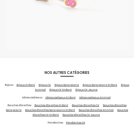
NOS AUTRES CATÉGORIES
Bijoux :
Bijoux Enfant
Bijoux Or
Bijoux Sans pierre
Bijoux Sans pierre Enfant
Bijoux
Animal
Bijoux Or Enfant
Bijoux Or Jaune
Idées cadeaux :
Idées cadeaux Enfant
Idées cadeaux Animal
Boucles d'oreilles :
Boucles d'oreilles Enfant
Boucles d'oreilles Or
Boucles d'oreilles
Sans pierre
Boucles d'oreilles Sans pierre Enfant
Boucles d'oreilles Animal
Boucles
d'oreilles Or Enfant
Boucles d'oreilles Or Jaune
Pendantes :
Pendantes Or