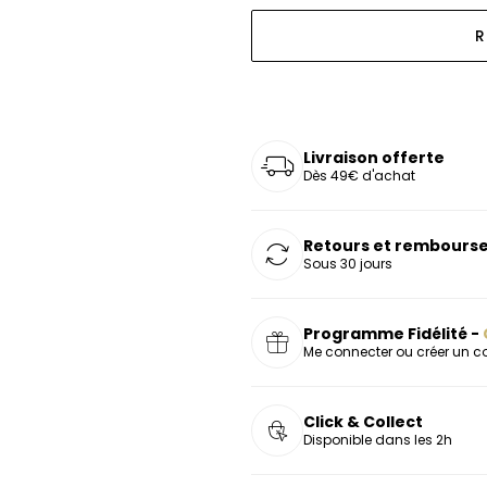
oucles d'oreilles
as chers
sonnalisées
Montres marron
Chevalières argent
R
celets
s chers
Montres rouges
deaux
Livraison offerte
Dès 49€ d'achat
Retours et rembourse
Sous 30 jours
Programme Fidélité -
Me connecter ou créer un 
Click & Collect
Disponible dans les 2h