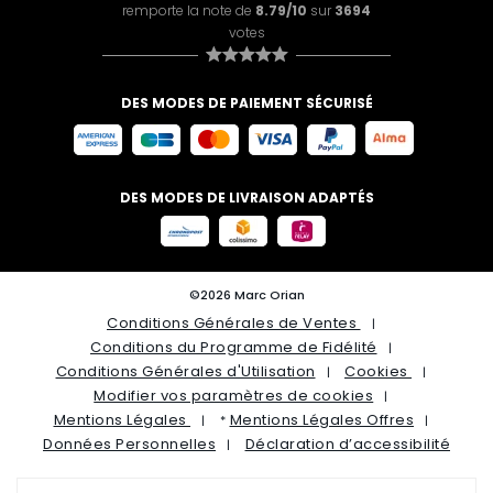
remporte la note de
8.79/10
sur
3694
votes
DES MODES DE PAIEMENT SÉCURISÉ
DES MODES DE LIVRAISON ADAPTÉS
©2026 Marc Orian
Conditions Générales de Ventes
Conditions du Programme de Fidélité
Conditions Générales d'Utilisation
Cookies
Modifier vos paramètres de cookies
Mentions Légales
Mentions Légales Offres
*
Données Personnelles
Déclaration d’accessibilité