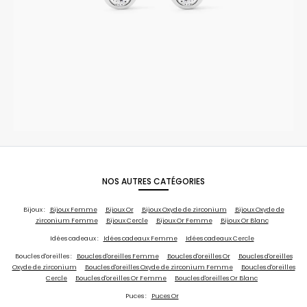
NOS AUTRES CATÉGORIES
Bijoux :
Bijoux Femme
Bijoux Or
Bijoux Oxyde de zirconium
Bijoux Oxyde de
zirconium Femme
Bijoux Cercle
Bijoux Or Femme
Bijoux Or Blanc
Idées cadeaux :
Idées cadeaux Femme
Idées cadeaux Cercle
Boucles d'oreilles :
Boucles d'oreilles Femme
Boucles d'oreilles Or
Boucles d'oreilles
Oxyde de zirconium
Boucles d'oreilles Oxyde de zirconium Femme
Boucles d'oreilles
Cercle
Boucles d'oreilles Or Femme
Boucles d'oreilles Or Blanc
Puces :
Puces Or