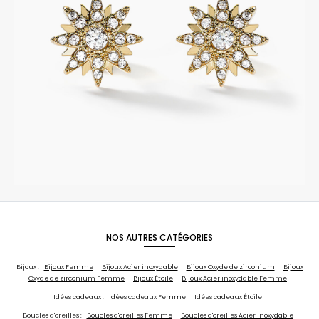
NOS AUTRES CATÉGORIES
Bijoux :
Bijoux Femme
Bijoux Acier inoxydable
Bijoux Oxyde de zirconium
Bijoux
Oxyde de zirconium Femme
Bijoux Étoile
Bijoux Acier inoxydable Femme
Idées cadeaux :
Idées cadeaux Femme
Idées cadeaux Étoile
Boucles d'oreilles :
Boucles d'oreilles Femme
Boucles d'oreilles Acier inoxydable