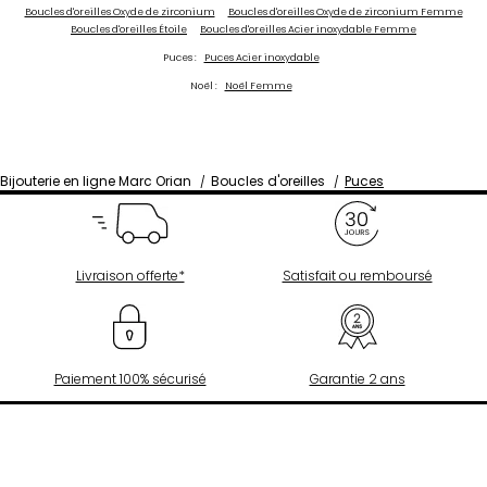
Boucles d'oreilles Oxyde de zirconium
Boucles d'oreilles Oxyde de zirconium Femme
Boucles d'oreilles Étoile
Boucles d'oreilles Acier inoxydable Femme
Puces :
Puces Acier inoxydable
Noël :
Noël Femme
Bijouterie en ligne Marc Orian
Boucles d'oreilles
Puces
Livraison offerte*
Satisfait ou remboursé
Paiement 100% sécurisé
Garantie 2 ans