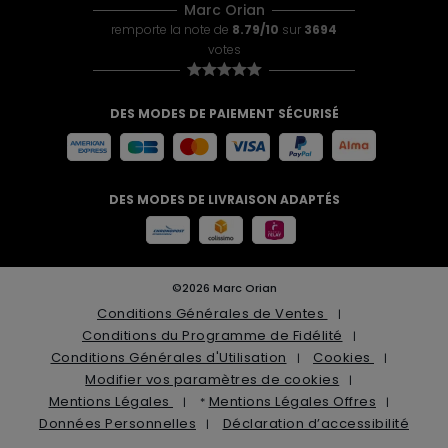
Marc Orian
remporte la note de
8.79/10
sur
3694
votes
DES MODES DE PAIEMENT SÉCURISÉ
DES MODES DE LIVRAISON ADAPTÉS
©2026 Marc Orian
Conditions Générales de Ventes
Conditions du Programme de Fidélité
Conditions Générales d'Utilisation
Cookies
Modifier vos paramètres de cookies
Mentions Légales
Mentions Légales Offres
*
Données Personnelles
Déclaration d’accessibilité