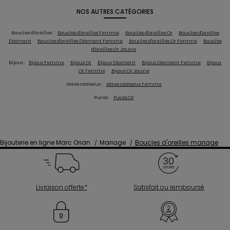
NOS AUTRES CATÉGORIES
Boucles d'oreilles :
Boucles d'oreilles Femme
Boucles d'oreilles Or
Boucles d'oreilles
Diamant
Boucles d'oreilles Diamant Femme
Boucles d'oreilles Or Femme
Boucles
d'oreilles Or Jaune
Bijoux :
Bijoux Femme
Bijoux Or
Bijoux Diamant
Bijoux Diamant Femme
Bijoux
Or Femme
Bijoux Or Jaune
Idées cadeaux :
Idées cadeaux Femme
Puces :
Puces Or
Bijouterie en ligne Marc Orian
Mariage
Boucles d'oreilles mariage
Livraison offerte*
Satisfait ou remboursé