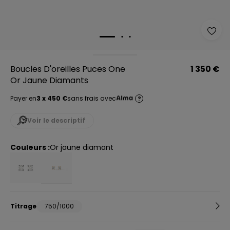
Boucles D'oreilles Puces One
1 350 €
Or Jaune Diamants
Payer en
3 x 450 €
sans frais avec
?
Voir le descriptif
Couleurs :
or jaune diamant
Titrage
750/1000