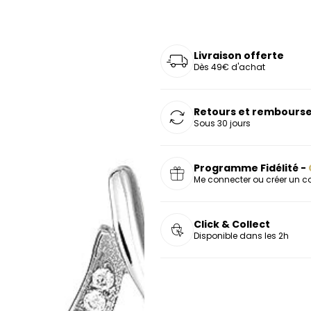
oucles d'oreilles
as chers
sonnalisées
Montres marron
Chevalières argent
celets
s chers
Montres rouges
Livraison offerte
deaux
Dès 49€ d'achat
Retours et rembourse
Sous 30 jours
Programme Fidélité -
Me connecter ou créer un 
Click & Collect
Disponible dans les 2h