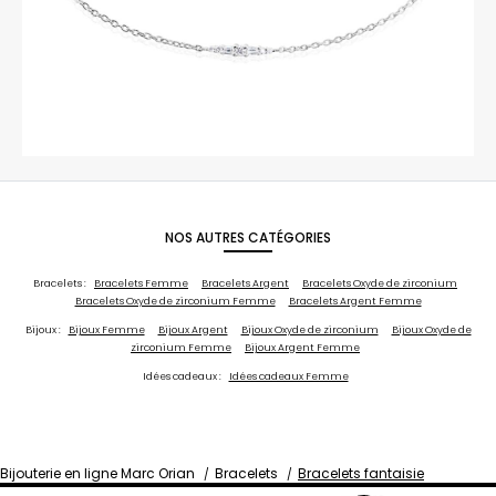
NOS AUTRES CATÉGORIES
Bracelets :
Bracelets Femme
Bracelets Argent
Bracelets Oxyde de zirconium
Bracelets Oxyde de zirconium Femme
Bracelets Argent Femme
Bijoux :
Bijoux Femme
Bijoux Argent
Bijoux Oxyde de zirconium
Bijoux Oxyde de
zirconium Femme
Bijoux Argent Femme
Idées cadeaux :
Idées cadeaux Femme
Bijouterie en ligne Marc Orian
Bracelets
Bracelets fantaisie