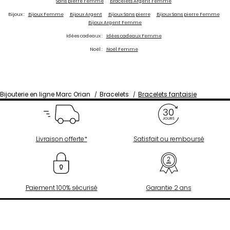
Sans pierre Femme
Bracelets Argent Femme
Bijoux :
Bijoux Femme
Bijoux Argent
Bijoux Sans pierre
Bijoux Sans pierre Femme
Bijoux Argent Femme
Idées cadeaux :
Idées cadeaux Femme
Noël :
Noël Femme
Bijouterie en ligne Marc Orian
Bracelets
Bracelets fantaisie
Livraison offerte*
Satisfait ou remboursé
Paiement 100% sécurisé
Garantie 2 ans