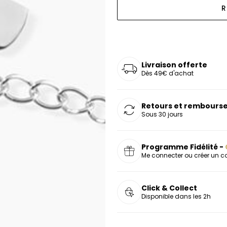
R
oucles d'oreilles
as chers
sonnalisées
Montres marron
Chevalières argent
celets
s chers
Montres rouges
deaux
Livraison offerte
Dès 49€ d'achat
Retours et rembourse
Sous 30 jours
Programme Fidélité -
Me connecter ou créer un 
Click & Collect
Disponible dans les 2h