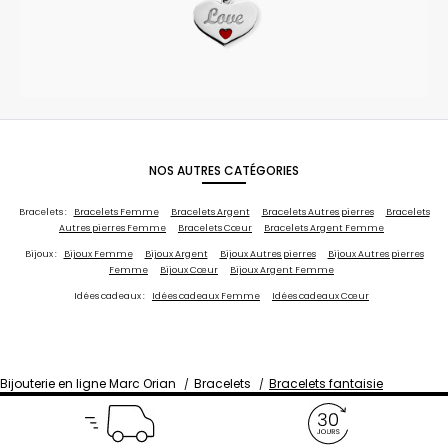
NOS AUTRES CATÉGORIES
Bracelets :
Bracelets Femme
Bracelets Argent
Bracelets Autres pierres
Bracelets
Autres pierres Femme
Bracelets Cœur
Bracelets Argent Femme
Bijoux :
Bijoux Femme
Bijoux Argent
Bijoux Autres pierres
Bijoux Autres pierres
Femme
Bijoux Cœur
Bijoux Argent Femme
Idées cadeaux :
Idées cadeaux Femme
Idées cadeaux Cœur
Bijouterie en ligne Marc Orian
Bracelets
Bracelets fantaisie