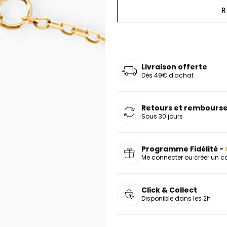
oucles d'oreilles
as chers
sonnalisées
Montres marron
Chevalières argent
R
celets
s chers
Montres rouges
deaux
Livraison offerte
Dès 49€ d'achat
Retours et rembourse
Sous 30 jours
Programme Fidélité -
Me connecter ou créer un 
Click & Collect
Disponible dans les 2h