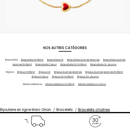
NOS AUTRES CATÉGORIES
Bracelets :
Bracelets Enfant
Bracelets Or
Bracelets Autres pierres
Bracelets Autres
pierres Enfant
Bracelets Cœur
Bracelets Or Enfant
Bracelets Or Jaune
Bijoux :
Bijoux Enfant
Bijoux Or
Bijoux Autres pierres
Bijoux Autres pierres Enfant
Bijoux Cœur
Bijoux Or Enfant
Bijoux Or Jaune
Idées cadeaux :
Idées cadeaux Enfant
Idées cadeaux Cœur
Bijouterie en ligne Marc Orian
Bracelets
Bracelets chaînes