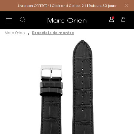
Livraison OFFERTE* | Click and Collect 2H | Retours 30 jours
Marc Orian
Bracelets de montre