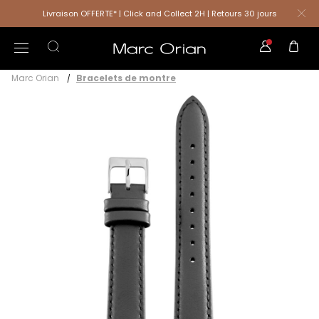
Livraison OFFERTE* | Click and Collect 2H | Retours 30 jours
Marc Orian
Bracelets de montre