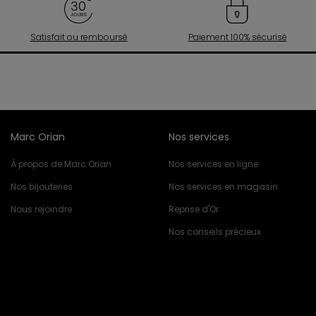
Satisfait ou remboursé
Paiement 100% sécurisé
Marc Orian
Nos services
À propos de Marc Orian
Nos services en ligne
Nos bijouteries
Nos services en magasin
Nous rejoindre
Reprise d'Or
Nos conseils précieux