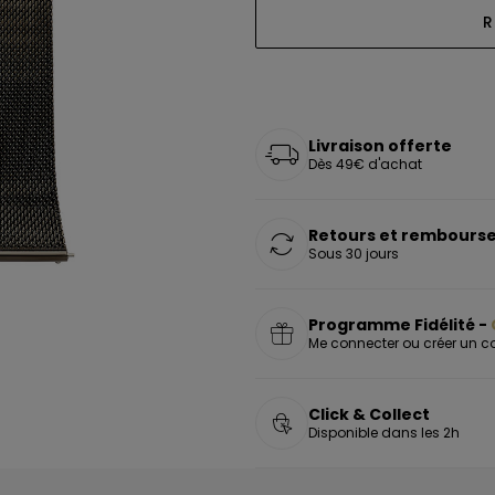
oucles d'oreilles
as chers
sonnalisées
Montres marron
Chevalières argent
R
celets
s chers
Montres rouges
deaux
Livraison offerte
Dès 49€ d'achat
Retours et rembourse
Sous 30 jours
Programme Fidélité -
Me connecter ou créer un 
Click & Collect
Disponible dans les 2h