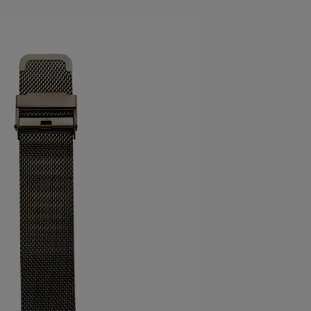
H
Herbelin
Hugo
I
Ice-Watch
L
Lacoste
Lip
Lotus
M
Maserati
Michael Kors
Montignac
O
Olivia Burton
Orlam
P