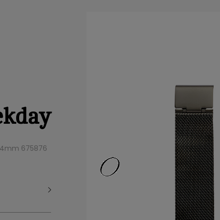
ekday
r 24mm 675876