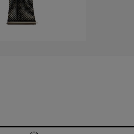
Philipp Plein
Pierre Lannier
R
Rosefield
S
Seiko
T
Tekday
Tommy Hilfiger
U
U.S. Polo
Upp Kidz
Z
Zadig et Voltaire