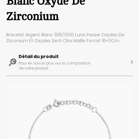
Blanc Oxyde De
Zirconium
Bracelet Argent Blanc 925/1000 Lune Pavee Oxydes De
Zirconium Et Oxydes Serti Clos Maille Forcat 16+3Cm
Détail du produit
Pour en savoir plus sur la composition
de votre produit