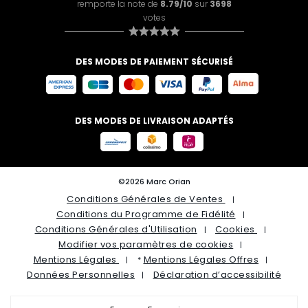
remporte la note de
8.79/10
sur
3698
votes
DES MODES DE PAIEMENT SÉCURISÉ
DES MODES DE LIVRAISON ADAPTÉS
©2026 Marc Orian
Conditions Générales de Ventes
Conditions du Programme de Fidélité
Conditions Générales d'Utilisation
Cookies
Modifier vos paramètres de cookies
Mentions Légales
Mentions Légales Offres
*
Données Personnelles
Déclaration d’accessibilité