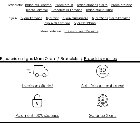
Bracelets :
Bracelets Femme
Bracelets Or
Bracelets Sans pierre
Bracelets Sans
pierre Femme
Bracelets Or Femme
Bracelets Or Blanc
Bijoux :
Bijoux Femme
Bijoux Or
Bijoux Sans pierre
Bijoux Sans pierre Femme
Bijoux Or Femme
Bijoux Or Blanc
Idées cadeaux :
Idées cadeaux Femme
Bijouterie en ligne Marc Orian
Bracelets
Bracelets mailles
Livraison offerte*
Satisfait ou remboursé
Paiement 100% sécurisé
Garantie 2 ans