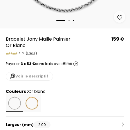
Bracelet Jany Maille Palmier
159 €
Or Blanc
5.0
(1 avis)
Payer en
3 x 53 €
sans frais avec
?
Voir le descriptif
Couleurs :
or blanc
Largeur
(mm)
2.00