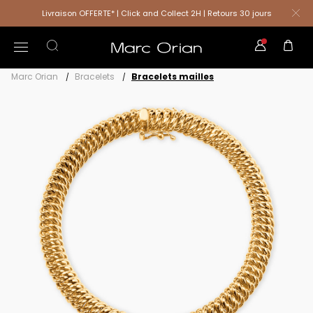
Livraison OFFERTE* | Click and Collect 2H | Retours 30 jours
Marc Orian
Bracelets
Bracelets mailles