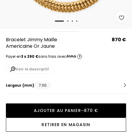
Bracelet Jimmy Maille
870 €
Americaine Or Jaune
Payer en
3 x 290 €
sans frais avec
?
Voir le descriptif
Largeur
(mm)
7.00
AJOUTER AU PANIER
870 €
RETIRER EN MAGASIN