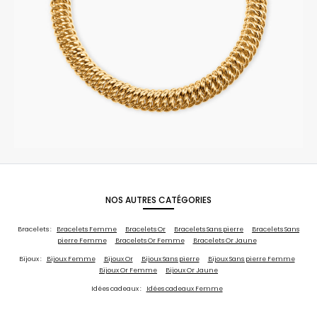
NOS AUTRES CATÉGORIES
Bracelets :
Bracelets Femme
Bracelets Or
Bracelets Sans pierre
Bracelets Sans
pierre Femme
Bracelets Or Femme
Bracelets Or Jaune
Bijoux :
Bijoux Femme
Bijoux Or
Bijoux Sans pierre
Bijoux Sans pierre Femme
Bijoux Or Femme
Bijoux Or Jaune
Idées cadeaux :
Idées cadeaux Femme