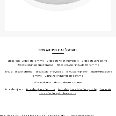
NOS AUTRES CATÉGORIES
Bracelets :
Bracelets Femme
Bracelets Acier inoxydable
Bracelets Sans pierre
Bracelets Sans pierre Femme
Bracelets Acier inoxydable Femme
Bijoux :
Bijoux Femme
Bijoux Acier inoxydable
Bijoux Sans pierre
Bijoux Sans pierre
Femme
Bijoux Acier inoxydable Femme
Idées cadeaux :
Idées cadeaux Femme
Bracelets joncs :
Bracelets joncs Femme
Bracelets joncs Acier inoxydable
Bracelets
joncs Acier inoxydable Femme