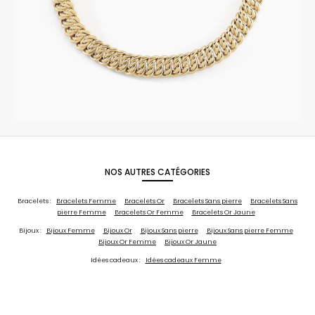
NOS AUTRES CATÉGORIES
Bracelets :
Bracelets Femme
Bracelets Or
Bracelets Sans pierre
Bracelets Sans
pierre Femme
Bracelets Or Femme
Bracelets Or Jaune
Bijoux :
Bijoux Femme
Bijoux Or
Bijoux Sans pierre
Bijoux Sans pierre Femme
Bijoux Or Femme
Bijoux Or Jaune
Idées cadeaux :
Idées cadeaux Femme