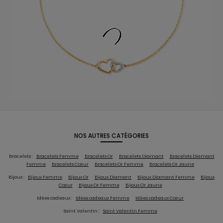
NOS AUTRES CATÉGORIES
Bracelets :
Bracelets Femme
Bracelets Or
Bracelets Diamant
Bracelets Diamant
Femme
Bracelets Cœur
Bracelets Or Femme
Bracelets Or Jaune
Bijoux :
Bijoux Femme
Bijoux Or
Bijoux Diamant
Bijoux Diamant Femme
Bijoux
Cœur
Bijoux Or Femme
Bijoux Or Jaune
Idées cadeaux :
Idées cadeaux Femme
Idées cadeaux Cœur
Saint Valentin :
Saint Valentin Femme