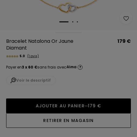
Bracelet Natalona Or Jaune
179 €
Diamant
5.0
(1 avis)
Payer en
3 x 60 €
sans frais avec
?
Voir le descriptif
AJOUTER AU PANIER
179 €
RETIRER EN MAGASIN