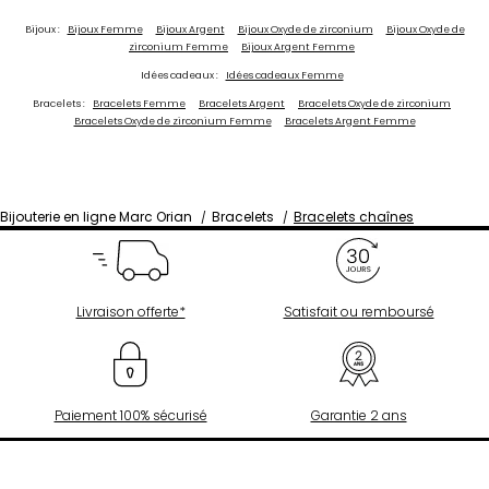
Bijoux :
Bijoux Femme
Bijoux Argent
Bijoux Oxyde de zirconium
Bijoux Oxyde de
zirconium Femme
Bijoux Argent Femme
Idées cadeaux :
Idées cadeaux Femme
Bracelets :
Bracelets Femme
Bracelets Argent
Bracelets Oxyde de zirconium
Bracelets Oxyde de zirconium Femme
Bracelets Argent Femme
Bijouterie en ligne Marc Orian
Bracelets
Bracelets chaînes
Livraison offerte*
Satisfait ou remboursé
Paiement 100% sécurisé
Garantie 2 ans