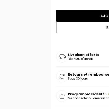
oucles d'oreilles
as chers
sonnalisées
Montres marron
Chevalières argent
celets
s chers
Montres rouges
AJO
deaux
R
Livraison offerte
Dès 49€ d'achat
Retours et rembourse
Sous 30 jours
Programme Fidélité -
Me connecter ou créer un 