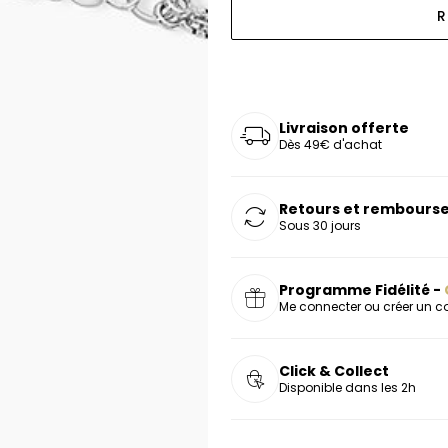
R
oucles d'oreilles
as chers
sonnalisées
Montres marron
Chevalières argent
celets
s chers
Montres rouges
deaux
Livraison offerte
Dès 49€ d'achat
Retours et rembourse
Sous 30 jours
Programme Fidélité -
Me connecter ou créer un 
Click & Collect
Disponible dans les 2h