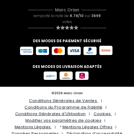
Marc Orian
remporte la note de
8.78/10
sur
3699
votes
DES MODES DE PAIEMENT SÉCURISÉ
DES MODES DE LIVRAISON ADAPTÉS
©2026 Marc Orian
Conditions Générales de Ventes
Conditions du Programme de Fidélité
Conditions Générales d'Utilisation
Cookies
Modifier vos paramètres de cookies
Mentions Légales
Mentions Légales Offres
*
Données Personnelles
Déclaration d’accessibilité