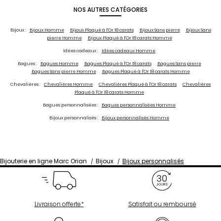
NOS AUTRES CATÉGORIES
Bijoux :
Bijoux Homme
Bijoux Plaqué à l'Or 18 carats
Bijoux Sans pierre
Bijoux Sans
pierre Homme
Bijoux Plaqué à l'Or 18 carats Homme
Idées cadeaux :
Idées cadeaux Homme
Bagues :
Bagues Homme
Bagues Plaqué à l'Or 18 carats
Bagues Sans pierre
Bagues Sans pierre Homme
Bagues Plaqué à l'Or 18 carats Homme
Chevalières :
Chevalières Homme
Chevalières Plaqué à l'Or 18 carats
Chevalières
Plaqué à l'Or 18 carats Homme
Bagues personnalisées :
Bagues personnalisées Homme
Bijoux personnalisés :
Bijoux personnalisés Homme
Bijouterie en ligne Marc Orian
Bijoux
Bijoux personnalisés
Livraison offerte*
Satisfait ou remboursé