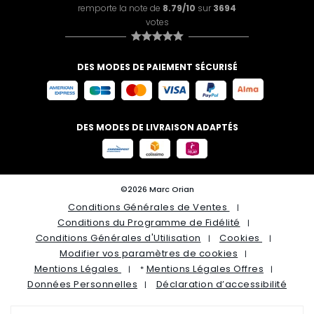
remporte la note de
8.79/10
sur
3694
votes
DES MODES DE PAIEMENT SÉCURISÉ
DES MODES DE LIVRAISON ADAPTÉS
©2026 Marc Orian
Conditions Générales de Ventes
Conditions du Programme de Fidélité
Conditions Générales d'Utilisation
Cookies
Modifier vos paramètres de cookies
Mentions Légales
Mentions Légales Offres
*
Données Personnelles
Déclaration d’accessibilité