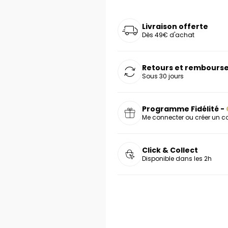
oucles d'oreilles
as chers
sonnalisées
Montres marron
Chevalières argent
celets
s chers
Montres rouges
Livraison offerte
Dès 49€ d'achat
deaux
Retours et rembourse
Sous 30 jours
Programme Fidélité -
Me connecter ou créer un 
Click & Collect
Disponible dans les 2h