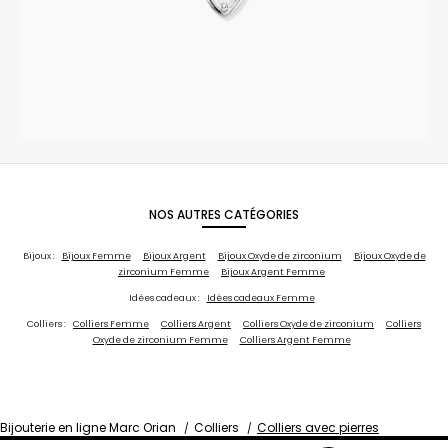
NOS AUTRES CATÉGORIES
Bijoux :
Bijoux Femme
Bijoux Argent
Bijoux Oxyde de zirconium
Bijoux Oxyde de
zirconium Femme
Bijoux Argent Femme
Idées cadeaux :
Idées cadeaux Femme
Colliers :
Colliers Femme
Colliers Argent
Colliers Oxyde de zirconium
Colliers
Oxyde de zirconium Femme
Colliers Argent Femme
Bijouterie en ligne Marc Orian
Colliers
Colliers avec pierres