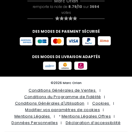
Marc Orian
remporte la note de
8.79/10
sur
3694
votes
DES MODES DE PAIEMENT SÉCURISÉ
DES MODES DE LIVRAISON ADAPTÉS
©2026 Marc Orian
Conditions Générales de Ventes
Conditions du Programme de Fidélité
Conditions Générales d'Utilisation
Cookies
Modifier vos paramètres de cookies
Mentions Légales
Mentions Légales Offres
*
Données Personnelles
Déclaration d’accessibilité