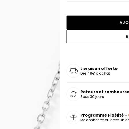
oucles d'oreilles
as chers
sonnalisées
Montres marron
Chevalières argent
celets
s chers
Montres rouges
AJO
deaux
R
Livraison offerte
Dès 49€ d'achat
Retours et rembourse
Sous 30 jours
Programme Fidélité -
Me connecter ou créer un 