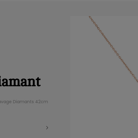
Diamant
 Pavage Diamants 42cm