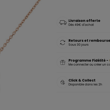
oucles d'oreilles
as chers
sonnalisées
Montres marron
Chevalières argent
celets
s chers
Montres rouges
deaux
Livraison offerte
Dès 49€ d'achat
Retours et rembourse
Sous 30 jours
Programme Fidélité -
Me connecter ou créer un 
Click & Collect
Disponible dans les 2h