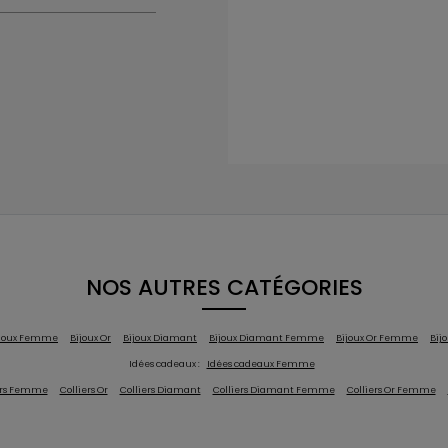
NOS AUTRES CATÉGORIES
ijoux Femme
Bijoux Or
Bijoux Diamant
Bijoux Diamant Femme
Bijoux Or Femme
Bijo
Idées cadeaux :
Idées cadeaux Femme
ers Femme
Colliers Or
Colliers Diamant
Colliers Diamant Femme
Colliers Or Femme