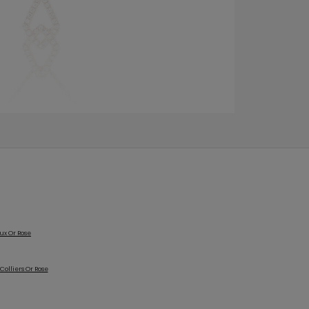
ux Or Rose
Colliers Or Rose