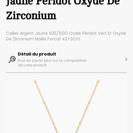
Jaune Péridot Oxyde De
Zirconium
Collier Argent Jaune 925/1000 Ovale Péridot Vert Et Oxyde
De Zirconium Maille Forcat 42+3Cm
Détail du produit
Pour en savoir plus sur la composition
de votre produit