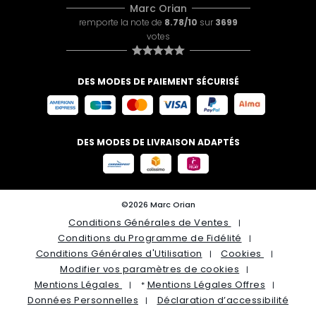
Marc Orian
remporte la note de
8.78/10
sur
3699
votes
DES MODES DE PAIEMENT SÉCURISÉ
DES MODES DE LIVRAISON ADAPTÉS
©2026 Marc Orian
Conditions Générales de Ventes
Conditions du Programme de Fidélité
Conditions Générales d'Utilisation
Cookies
Modifier vos paramètres de cookies
Mentions Légales
Mentions Légales Offres
*
Données Personnelles
Déclaration d’accessibilité