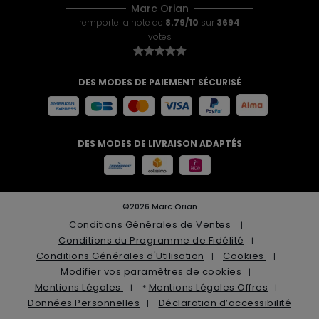
Marc Orian
remporte la note de
8.79/10
sur
3694
votes
DES MODES DE PAIEMENT SÉCURISÉ
DES MODES DE LIVRAISON ADAPTÉS
©2026 Marc Orian
Conditions Générales de Ventes
Conditions du Programme de Fidélité
Conditions Générales d'Utilisation
Cookies
Modifier vos paramètres de cookies
Mentions Légales
Mentions Légales Offres
*
Données Personnelles
Déclaration d’accessibilité