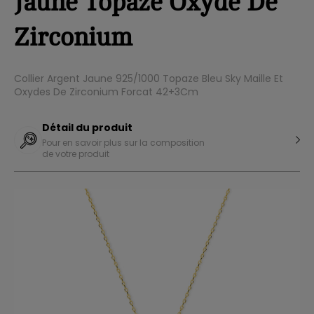
Jaune Topaze Oxyde De
Zirconium
Collier Argent Jaune 925/1000 Topaze Bleu Sky Maille Et
Oxydes De Zirconium Forcat 42+3Cm
Détail du produit
Pour en savoir plus sur la composition
de votre produit