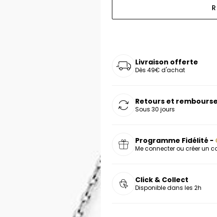
R
oucles d'oreilles
as chers
sonnalisées
Montres marron
Chevalières argent
celets
s chers
Montres rouges
deaux
Livraison offerte
Dès 49€ d'achat
Retours et rembourse
Sous 30 jours
Programme Fidélité -
Me connecter ou créer un 
Click & Collect
Disponible dans les 2h