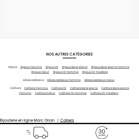
NOS AUTRES CATÉGORIES
Bijoux :
Bijoux Femme
Bijoux Or
Bijoux Sans pierre
Bijoux Sans pierre Femme
Bijoux Cœur
Bijoux Or Femme
Bijoux Or Tricolore
Idées cadeaux :
Idées cadeaux Femme
Idées cadeaux Cœur
Colliers :
Colliers Femme
Colliers Or
Colliers Sans pierre
Colliers Sans pierre
Femme
Colliers Cœur
Colliers Or Femme
Colliers Or Tricolore
Bijouterie en ligne Marc Orian
Colliers