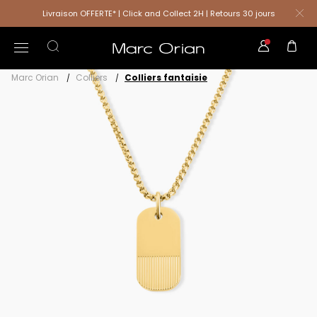
Livraison OFFERTE* | Click and Collect 2H | Retours 30 jours
Marc Orian
Colliers
Colliers fantaisie