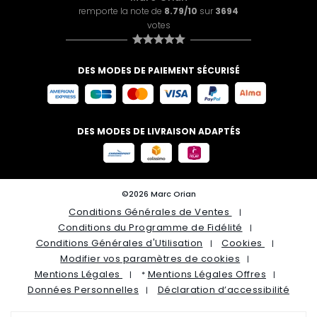
remporte la note de
8.79/10
sur
3694
votes
DES MODES DE PAIEMENT SÉCURISÉ
DES MODES DE LIVRAISON ADAPTÉS
©2026 Marc Orian
Conditions Générales de Ventes
Conditions du Programme de Fidélité
Conditions Générales d'Utilisation
Cookies
Modifier vos paramètres de cookies
Mentions Légales
Mentions Légales Offres
*
Données Personnelles
Déclaration d’accessibilité