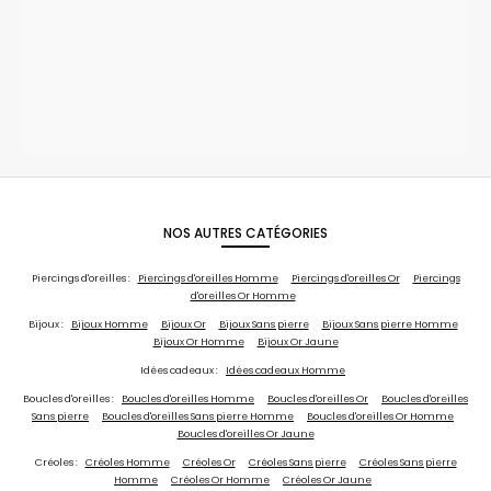
NOS AUTRES CATÉGORIES
Piercings d'oreilles :
Piercings d'oreilles Homme
Piercings d'oreilles Or
Piercings
d'oreilles Or Homme
Bijoux :
Bijoux Homme
Bijoux Or
Bijoux Sans pierre
Bijoux Sans pierre Homme
Bijoux Or Homme
Bijoux Or Jaune
Idées cadeaux :
Idées cadeaux Homme
Boucles d'oreilles :
Boucles d'oreilles Homme
Boucles d'oreilles Or
Boucles d'oreilles
Sans pierre
Boucles d'oreilles Sans pierre Homme
Boucles d'oreilles Or Homme
Boucles d'oreilles Or Jaune
Créoles :
Créoles Homme
Créoles Or
Créoles Sans pierre
Créoles Sans pierre
Homme
Créoles Or Homme
Créoles Or Jaune