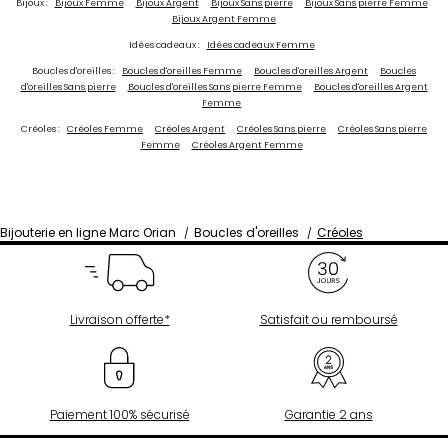
Bijoux :
Bijoux Femme
Bijoux Argent
Bijoux Sans pierre
Bijoux Sans pierre Femme
Bijoux Argent Femme
Idées cadeaux :
Idées cadeaux Femme
Boucles d'oreilles :
Boucles d'oreilles Femme
Boucles d'oreilles Argent
Boucles
d'oreilles Sans pierre
Boucles d'oreilles Sans pierre Femme
Boucles d'oreilles Argent
Femme
Créoles :
Créoles Femme
Créoles Argent
Créoles Sans pierre
Créoles Sans pierre
Femme
Créoles Argent Femme
Bijouterie en ligne Marc Orian
Boucles d'oreilles
Créoles
Livraison offerte*
Satisfait ou remboursé
Paiement 100% sécurisé
Garantie 2 ans