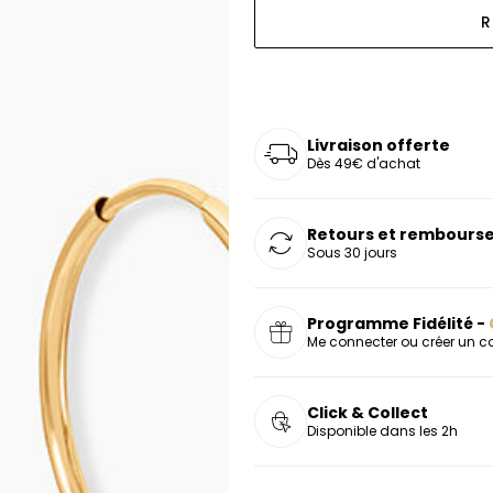
oucles d'oreilles
as chers
sonnalisées
Montres marron
Chevalières argent
R
celets
s chers
Montres rouges
deaux
Livraison offerte
Dès 49€ d'achat
Retours et rembourse
Sous 30 jours
Programme Fidélité -
Me connecter ou créer un 
Click & Collect
Disponible dans les 2h