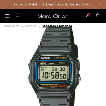
Livraison OFFERTE* | Click and Collect 2H | Retours 30 jours
Marc Orian
Montres
Montres étanches